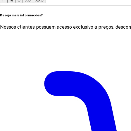
P
M
G
XG
XXG
Deseja mais informações?
Nossos clientes possuem acesso exclusivo a preços, descon